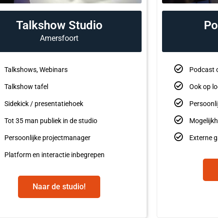
Talkshow Studio
Po
Amersfoort
Talkshows, Webinars
Podcast 
Talkshow tafel
Ook op lo
Sidekick / presentatiehoek
Persoonl
Tot 35 man publiek in de studio
Mogelijkh
Persoonlijke projectmanager
Externe g
Platform en interactie inbegrepen
Naar de studio!