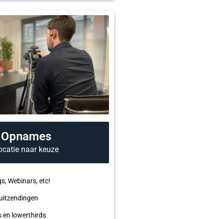
Opnames
ocatie naar keuze
gs, Webinars, etc!
 uitzendingen
 en lowerthirds