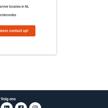
artner locaties in NL
rectierondes
eem contact op!
Volg ons