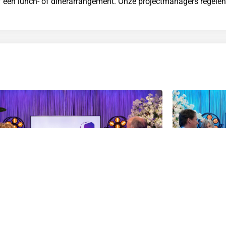
of een lunch- of dinerarrangement. Onze projectmanagers regelen