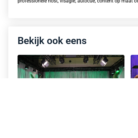
professionele host, visagie, autocue, content op maat 
Bekijk ook eens